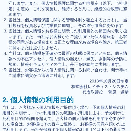
守します。また、個人情報保護に関する社内規定（以下、当社規
定）を定め、これを実施し、維持すると共に、継続的な改善に努
めます。
当社は、個人情報保護に関する管理体制を確立するとともに、当
社規程を役員および従業員に周知し、その遵守徹底に努めます。
当社は、個人情報をお客様に明示した利用目的の範囲内で取り扱
います。また、当社はお客様からご提供頂いた個人情報を、お客
様の同意がある場合または正当な理由がある場合を除き、第三者
に開示または提供しません。
当社は、個人情報を正確かつ最新の状態に保つとともに、個人情
報への不正アクセス、個人情報の漏えい、滅失、き損等の予防に
努め、情報セキュリティの向上、是正を継続的に実施します。
当社は、お客様からの個人情報に関するお問い合わせ、開示等の
ご請求に誠実かつ迅速に対応します。
2013年10月20日制定
株式会社レイティストシステム
代表取締役 菅原 道晴
2. 個人情報の利用目的
当社は、お客様から個人情報をご提供頂く場合、予め個人情報の利
用目的を明示し、その利用目的の範囲内で利用します。予め明示し
た利用目的の範囲を超えて、お客様の個人情報を利用する必要が生
じた場合は、お客様にその旨をご連絡し、お客様の同意を頂いた上
で利用します。当社が保有する個人情報の利用目的は下記の通りで