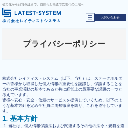
内
省力化から品質保証まで。自動化と検査で次世代の工場へ
容
を
お問い合わせ
ス
キ
ッ
プ
プライバシーポリシー
株式会社レイティストシステム（以下、当社）は、ステークホルダ
ーの皆様から取得した個人情報の重要性を認識し、保護することを
当社の事業活動の基本であると共に経営上の最重要な課題の一つと
考えています。
皆様へ安心・安全・信頼のサービスを提供していくため、以下のよ
うな基本方針を定め全社員に周知徹底を図り、これを遵守していま
す。
1. 基本方針
当社は、個人情報保護法および関連するその他の法令・規範を遵