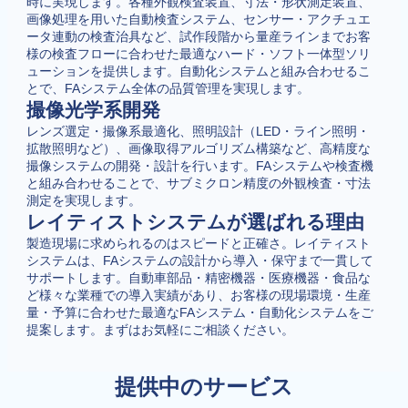
時に実現します。各種外観検査装置、寸法・形状測定装置、
画像処理を用いた自動検査システム、センサー・アクチュエ
ータ連動の検査治具など、試作段階から量産ラインまでお客
様の検査フローに合わせた最適なハード・ソフト一体型ソリ
ューションを提供します。自動化システムと組み合わせるこ
とで、FAシステム全体の品質管理を実現します。
撮像光学系開発
レンズ選定・撮像系最適化、照明設計（LED・ライン照明・
拡散照明など）、画像取得アルゴリズム構築など、高精度な
撮像システムの開発・設計を行います。FAシステムや検査機
と組み合わせることで、サブミクロン精度の外観検査・寸法
測定を実現します。
レイティストシステムが選ばれる理由
製造現場に求められるのはスピードと正確さ。レイティスト
システムは、FAシステムの設計から導入・保守まで一貫して
サポートします。自動車部品・精密機器・医療機器・食品な
ど様々な業種での導入実績があり、お客様の現場環境・生産
量・予算に合わせた最適なFAシステム・自動化システムをご
提案します。まずはお気軽にご相談ください。
提供中のサービス