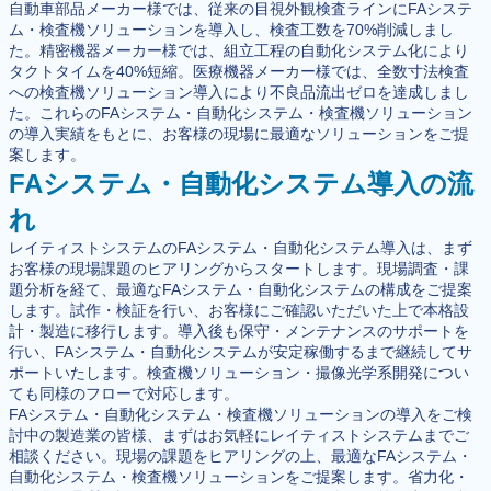
自動車部品メーカー様では、従来の目視外観検査ラインにFAシステ
ム・検査機ソリューションを導入し、検査工数を70%削減しまし
た。精密機器メーカー様では、組立工程の自動化システム化により
タクトタイムを40%短縮。医療機器メーカー様では、全数寸法検査
への検査機ソリューション導入により不良品流出ゼロを達成しまし
た。これらのFAシステム・自動化システム・検査機ソリューション
の導入実績をもとに、お客様の現場に最適なソリューションをご提
案します。
FAシステム・自動化システム導入の流
れ
レイティストシステムのFAシステム・自動化システム導入は、まず
お客様の現場課題のヒアリングからスタートします。現場調査・課
題分析を経て、最適なFAシステム・自動化システムの構成をご提案
します。試作・検証を行い、お客様にご確認いただいた上で本格設
計・製造に移行します。導入後も保守・メンテナンスのサポートを
行い、FAシステム・自動化システムが安定稼働するまで継続してサ
ポートいたします。検査機ソリューション・撮像光学系開発につい
ても同様のフローで対応します。
FAシステム・自動化システム・検査機ソリューションの導入をご検
討中の製造業の皆様、まずはお気軽にレイティストシステムまでご
相談ください。現場の課題をヒアリングの上、最適なFAシステム・
自動化システム・検査機ソリューションをご提案します。省力化・