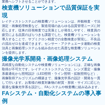
業務へシフトさせることができます。
検査機ソリューションで品質保証を実
現
レイティストシステムの検査機ソリューションは、外観検査・寸法
測定・画像処理検査など、製造現場のあらゆる品質管理ニーズに対
応します。従来の目視検査では見落としが発生しやすく、検査員の
疲労による品質のばらつきも課題でした。検査機ソリューションを
導入することで、サブミクロン精度での全数検査が実現し、不良品
の流出ゼロを達成できます。センサー・アクチュエータ連動の検査
治具と画像処理システムを組み合わせた高度な検査機ソリューショ
ンを提供します。
撮像光学系開発・画像処理システム
高精度な自動化システムや検査機ソリューションには、正確な画像
取得が不可欠です。レイティストシステムでは、レンズ選定・撮像
系最適化から照明設計（LED照明・ライン照明・拡散照明など）、
画像取得アルゴリズムの構築まで、撮像光学系の設計・開発を一貫
して行います。お客様の検査対象物の材質・形状・サイズに応じた
最適な撮像光学系を設計し、FAシステムや検査機に組み込みます。
FAシステム・自動化システムの導入事
例