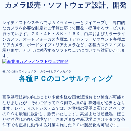
カメラ販売・ソフトウェア設計、開発
レイティストシステムではカメラメーカーとタイアップし、専門的
なカメラを必要な制度とご予算に応じて開発・提供するサービスも
行っています。２Ｋ・４Ｋ・８Ｋ・１６Ｋ、白黒およびカラーライ
ンカメラ、オートフォーカス内蔵エリアカメラ、Ｃマウント各種エ
リアカメラ、ボードタイプエリアカメラなど、各種カスタマイズも
承ります。カメラに対応するソフトウェアについても対応いたしま
す。
モノクロ8ｋラインカメラ カラー8ｋラインカメラ
各種ＰＣのコンサルティング
画像処理技術の向上により多種多様な画像認識および検査が可能と
なりましたが、それに伴ってＰＣ側で大量の計算処理が必要となり
ます。レイティストシステムでは、お客様の要望に応じたスペック
のＰＣを最適に設計し、販売いたします。高温または超低温、ほこ
りや油汚れの多い環境など、さまざまな生産現場におけるタフな条
件下でも正常に動作する対策を施したＰＣの製品化も可能です。